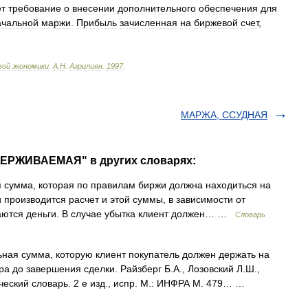
ет
требование
о
внесении
дополнительного
обеспечения
для
ачальной
маржи
.
Прибыль
зачисленная
на
биржевой
счет
,
вой
экономики
.
А
.
Н
.
Азрилиян
.
1997
.
МАРЖА, ССУДНАЯ
ДЕРЖИВАЕМАЯ" в других словарях:
сумма, которая по правилам биржи должна находиться на
 производится расчет и этой суммы, в зависимости от
аются деньги. В случае убытка клиент должен… …
Словарь
ая сумма, которую клиент покупатель должен держать на
ра до завершения сделки. Райзберг Б.А., Лозовский Л.Ш.,
еский словарь. 2 е изд., испр. М.: ИНФРА М. 479… …