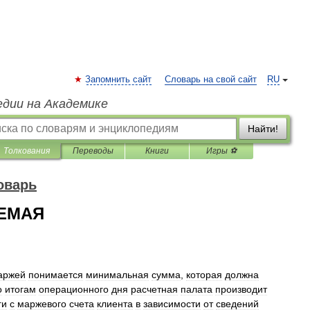
Запомнить сайт
Словарь на свой сайт
RU
едии на Академике
Найти!
Толкования
Переводы
Книги
Игры ⚽
оварь
ЕМАЯ
аржей
понимается
минимальная
сумма
,
которая
должна
о
итогам
операционного
дня
расчетная
палата
производит
ги
с
маржевого
счета
клиента
в
зависимости
от
сведений