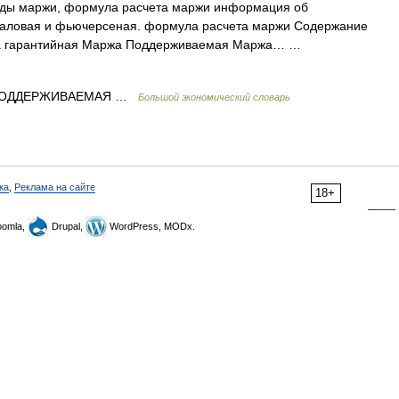
ды маржи, формула расчета маржи информация об
валовая и фьючерсеная. формула расчета маржи Содержание
а гарантийная Маржа Поддерживаемая Маржа… …
 ПОДДЕРЖИВАЕМАЯ …
Большой экономический словарь
ка
,
Реклама на сайте
18+
omla,
Drupal,
WordPress, MODx.