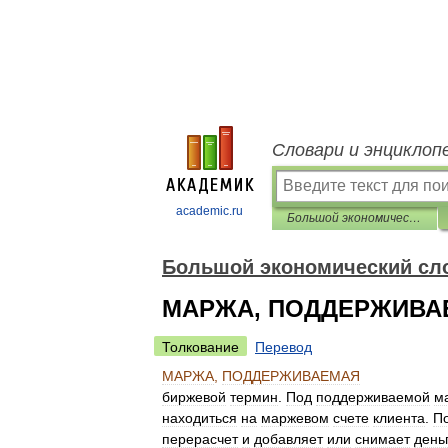
Словари и энциклоп
academic.ru
Большой экономический словарь
Большой экономический сл
МАРЖА, ПОДДЕРЖИВА
Толкование
Перевод
МАРЖА
,
ПОДДЕРЖИВАЕМАЯ
биржевой
термин
.
Под
поддерживаемой
м
находиться
на
маржевом
счете
клиента
.
П
перерасчет
и
добавляет
или
снимает
день