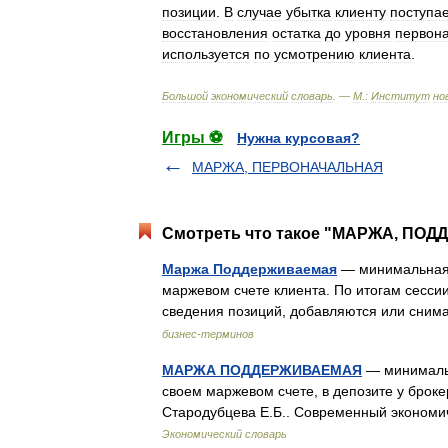
позиции
.
В
случае
убытка
клиенту
поступа
восстановления
остатка
до
уровня
первон
используется
по
усмотрению
клиента
.
Большой
экономический
словарь
. —
М
.
:
Институт
но
Игры ⚽
Нужна курсовая?
МАРЖА, ПЕРВОНАЧАЛЬНАЯ
Смотреть что такое "МАРЖА, ПОД
Маржа Поддерживаемая
— минимальная 
маржевом счете клиента. По итогам сессии
сведения позиций, добавляются или сним
бизнес-терминов
МАРЖА ПОДДЕРЖИВАЕМАЯ
— минимальн
своем маржевом счете, в депозите у броке
Стародубцева Е.Б.. Современный экономич
Экономический словарь